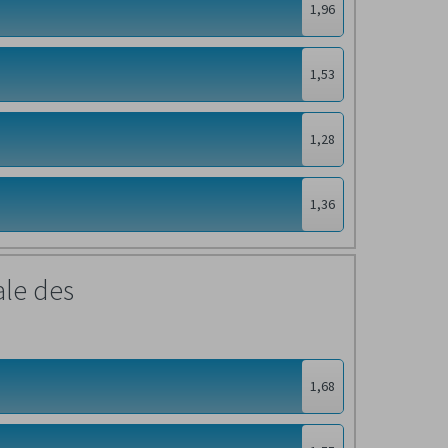
1,96
1,53
1,28
1,36
ale des
1,68