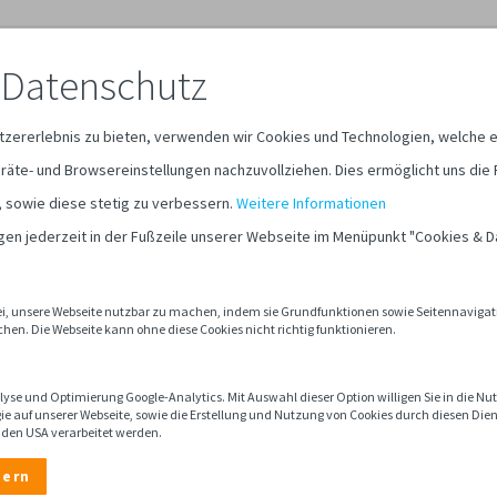
Über uns
 Datenschutz
tzererlebnis zu bieten, verwenden wir Cookies und Technologien, welche e
räte- und Browsereinstellungen nachzuvollziehen. Dies ermöglicht uns die 
, sowie diese stetig zu verbessern.
Weitere Informationen
ngen jederzeit in der Fußzeile unserer Webseite im Menüpunkt "Cookies & 
bei, unsere Webseite nutzbar zu machen, indem sie Grundfunktionen sowie Seitennavigati
hen. Die Webseite kann ohne diese Cookies nicht richtig funktionieren.
lyse und Optimierung Google-Analytics. Mit Auswahl dieser Option willigen Sie in die N
ie auf unserer Webseite, sowie die Erstellung und Nutzung von Cookies durch diesen Die
n den USA verarbeitet werden.