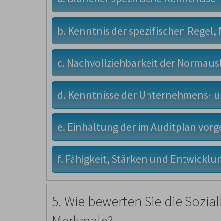
b. Kenntnis der spezifischen Regel
c. Nachvollziehbarkeit der Normau
d. Kenntnisse der Unternehmens- 
e. Einhaltung der im Auditplan vor
f. Fähigkeit, Stärken und Entwick
5. Wie bewerten Sie die Sozi
Merkmale?