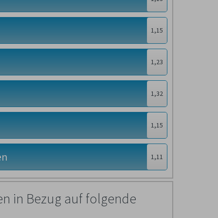
1,15
1,23
1,32
1,15
en
1,11
n in Bezug auf folgende