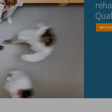
reha
Qua
Weite