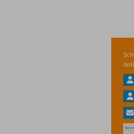
Sch
Anl