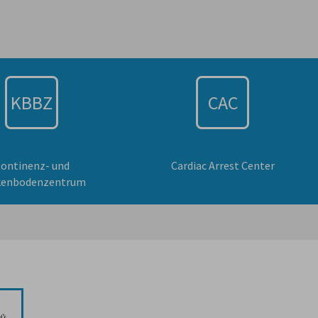
KBBZ
CAC
ontinenz- und
Cardiac Arrest Center
kenbodenzentrum
ft