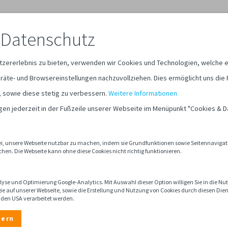
Über uns
 Datenschutz
tzererlebnis zu bieten, verwenden wir Cookies und Technologien, welche e
räte- und Browsereinstellungen nachzuvollziehen. Dies ermöglicht uns die 
, sowie diese stetig zu verbessern.
Weitere Informationen
ngen jederzeit in der Fußzeile unserer Webseite im Menüpunkt "Cookies & 
bei, unsere Webseite nutzbar zu machen, indem sie Grundfunktionen sowie Seitennavigati
hen. Die Webseite kann ohne diese Cookies nicht richtig funktionieren.
lyse und Optimierung Google-Analytics. Mit Auswahl dieser Option willigen Sie in die N
ie auf unserer Webseite, sowie die Erstellung und Nutzung von Cookies durch diesen Die
n den USA verarbeitet werden.