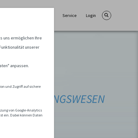
Verfahren
Information
Service
Login
s uns ermöglichen Ihre
Funktionalität unserer
Daten" anpassen.
on und Zugriff auf sichere
utzung von Google-Analytics
nst ein. Dabei können Daten