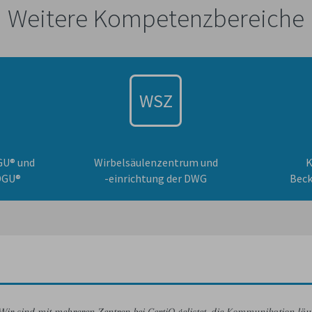
Weitere Kompetenzbereiche
WSZ
GU® und
Wirbelsäulenzentrum und
K
DGU®
-einrichtung der DWG
Bec
Wir hatten am 5. Feber unser Re Audit für das Traumanetzwerk Kärnten
Wir sind mit mehreren Zentren bei CertiQ gelistet, die Kommunikation läu