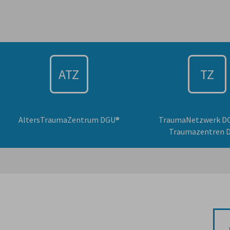
ATZ
TZ
AltersTraumaZentrum DGU®
TraumaNetzwerk D
Traumazentren 