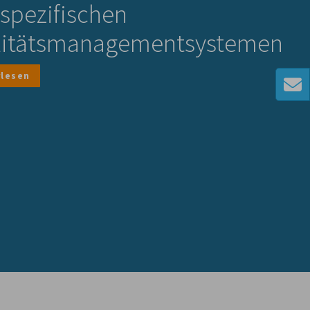
spezifischen
litätsmanagementsystemen
rlesen