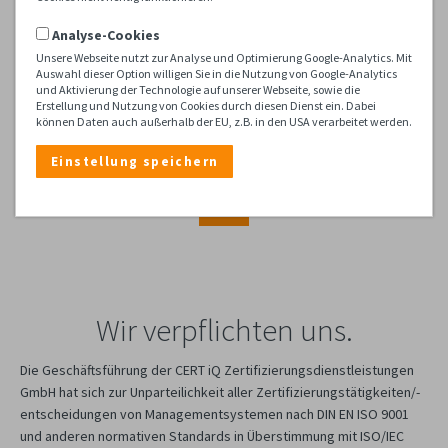
Analyse-Cookies
Unsere Webseite nutzt zur Analyse und Optimierung Google-Analytics. Mit
Auswahl dieser Option willigen Sie in die Nutzung von Google-Analytics
Politik zur
und Aktivierung der Technologie auf unserer Webseite, sowie die
Erstellung und Nutzung von Cookies durch diesen Dienst ein. Dabei
können Daten auch außerhalb der EU, z.B. in den USA verarbeitet werden.
Unparteilichkeit
Wir verpflichten uns.
Die Geschäftsführung der CERT iQ Zertifizierungsdienstleistungen
GmbH hat sich zur Unparteilichkeit aller Zertifizierungstätigkeiten/-
entscheidungen von Managementsystemen nach DIN EN ISO 9001
und anderen normativen Standards in Überstimmung mit ISO/IEC